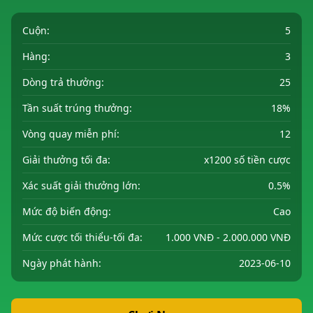
Cuộn:
5
Hàng:
3
Dòng trả thưởng:
25
Tần suất trúng thưởng:
18%
Vòng quay miễn phí:
12
Giải thưởng tối đa:
x1200 số tiền cược
Xác suất giải thưởng lớn:
0.5%
Mức độ biến động:
Cao
Mức cược tối thiểu-tối đa:
1.000 VNĐ - 2.000.000 VNĐ
Ngày phát hành:
2023-06-10