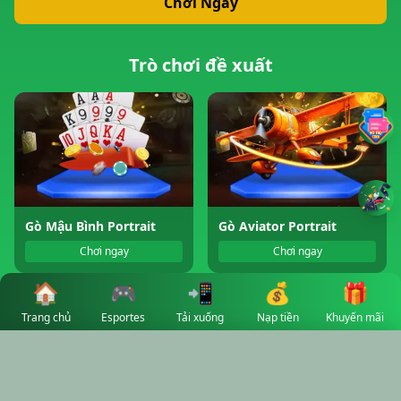
Chơi Ngay
Trò chơi đề xuất
Gò Mậu Bình Portrait
Gò Aviator Portrait
Chơi ngay
Chơi ngay
🏠
🎮
📲
💰
🎁
Trang chủ
Esportes
Tải xuống
Nạp tiền
Khuyến mãi
✕
Select Language