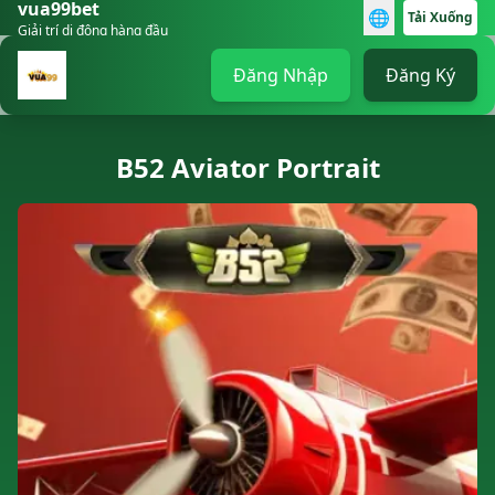
vua99bet
🌐
Tải Xuống
Giải trí di động hàng đầu
Đăng Nhập
Đăng Ký
B52 Aviator Portrait