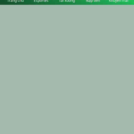
Trang chủ
Esportes
Tải xuống
Nạp tiền
Khuyến mãi
✕
Select Language
🇻🇳
✓
Tiếng Việt